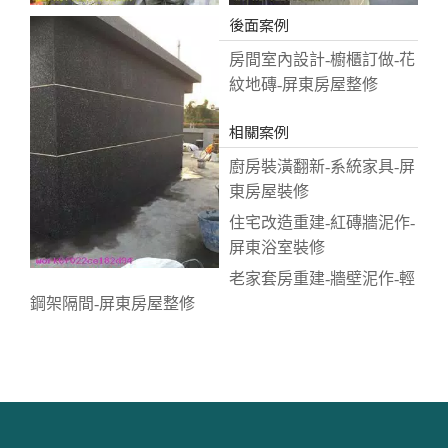
後面案例
房間室內設計-櫥櫃訂做-花
紋地磚-屏東房屋整修
相關案例
廚房裝潢翻新-系統家具-屏
東房屋裝修
住宅改造重建-紅磚牆泥作-
屏東浴室裝修
老家套房重建-牆壁泥作-輕
鋼架隔間-屏東房屋整修