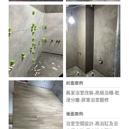
前面案例
舊家浴室改裝-高級浴櫃-乾
溼分離-屏東浴室翻修
後面案例
浴室空間設計-高浴缸及浴