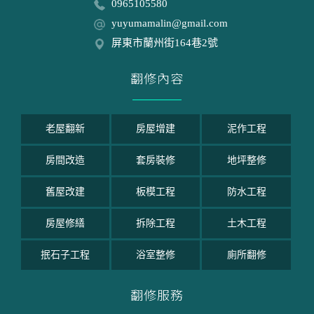
0965105580
yuyumamalin@gmail.com
屏東市蘭州街164巷2號
翻修內容
老屋翻新
房屋增建
泥作工程
房間改造
套房裝修
地坪整修
舊屋改建
板模工程
防水工程
房屋修繕
拆除工程
土木工程
抿石子工程
浴室整修
廁所翻修
翻修服務