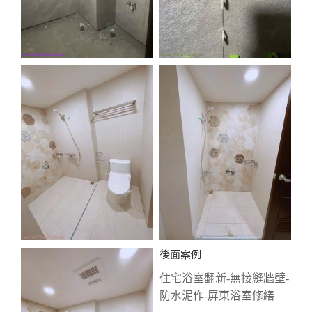
後面案例
住宅浴室翻新-無接縫牆壁-
防水泥作-屏東浴室修繕