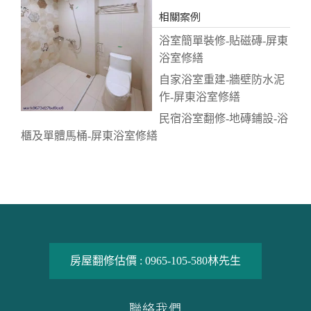
相關案例
浴室簡單裝修-貼磁磚-屏東
浴室修繕
自家浴室重建-牆壁防水泥
作-屏東浴室修繕
民宿浴室翻修-地磚鋪設-浴
櫃及單體馬桶-屏東浴室修繕
房屋翻修估價 :
0965-105-580
林先生
聯絡我們