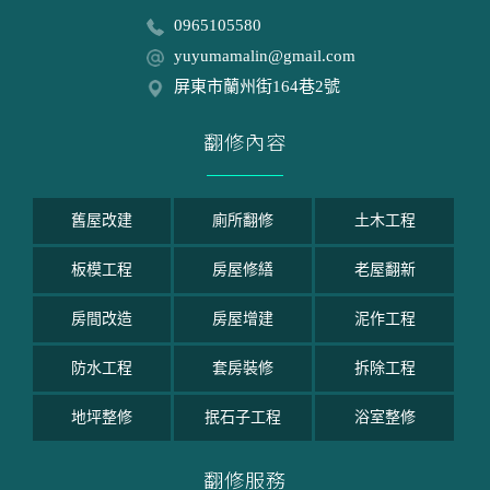
0965105580
yuyumamalin@gmail.com
屏東市蘭州街164巷2號
翻修內容
舊屋改建
廁所翻修
土木工程
板模工程
房屋修繕
老屋翻新
房間改造
房屋增建
泥作工程
防水工程
套房裝修
拆除工程
地坪整修
抿石子工程
浴室整修
翻修服務